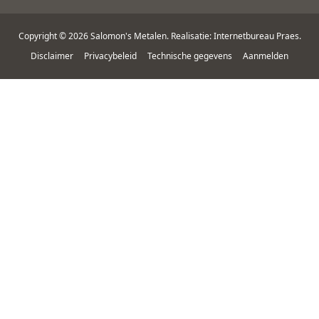
Copyright © 2026 Salomon's Metalen. Realisatie: Internetbureau Praes.
Disclaimer
Privacybeleid
Technische gegevens
Aanmelden