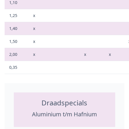
1,10
1,25
x
1,40
x
1,50
x
2,00
x
x
x
0,35
Draadspecials
Aluminium t/m Hafnium