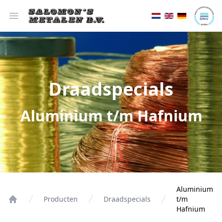
Open menu
Draadspecials
Aluminium t/m Hafnium
Aluminium
Producten
Draadspecials
t/m
Hafnium